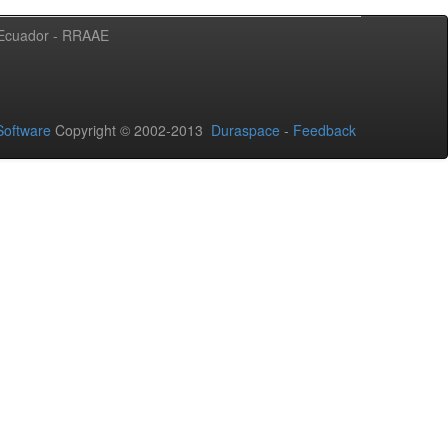
l Ecuador - RRAAE
oftware
Copyright © 2002-2013
Duraspace
-
Feedback