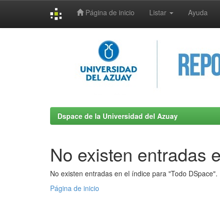
Página de inicio
Listar
Ayuda
Skip
navigation
Dspace de la Universidad del Azuay
No existen entradas e
No existen entradas en el índice para "Todo DSpace".
Página de inicio