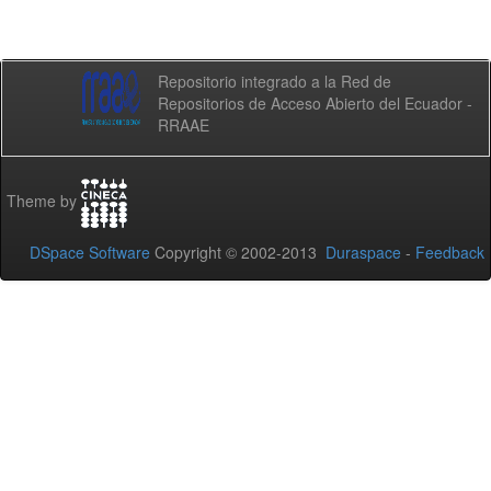
Repositorio integrado a la Red de
Repositorios de Acceso Abierto del Ecuador -
RRAAE
Theme by
DSpace Software
Copyright © 2002-2013
Duraspace
-
Feedback