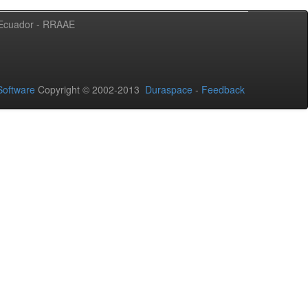
l Ecuador - RRAAE
oftware
Copyright © 2002-2013
Duraspace
-
Feedback