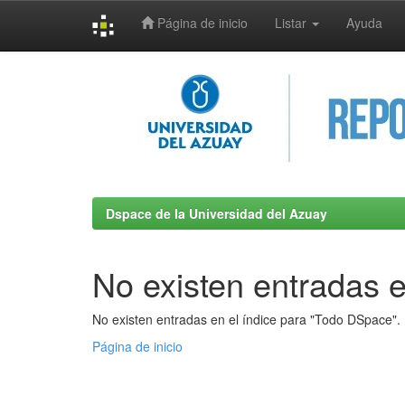
Página de inicio
Listar
Ayuda
Skip
navigation
Dspace de la Universidad del Azuay
No existen entradas e
No existen entradas en el índice para "Todo DSpace".
Página de inicio