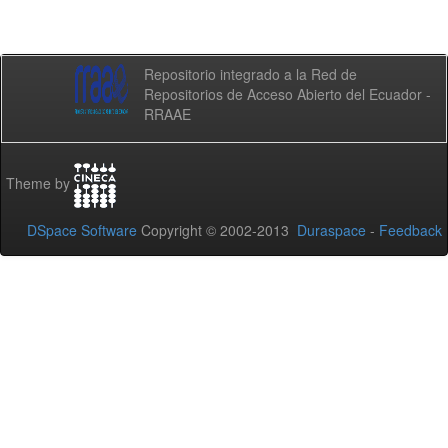
Repositorio integrado a la Red de
Repositorios de Acceso Abierto del Ecuador -
RRAAE
Theme by
DSpace Software
Copyright © 2002-2013
Duraspace
-
Feedback