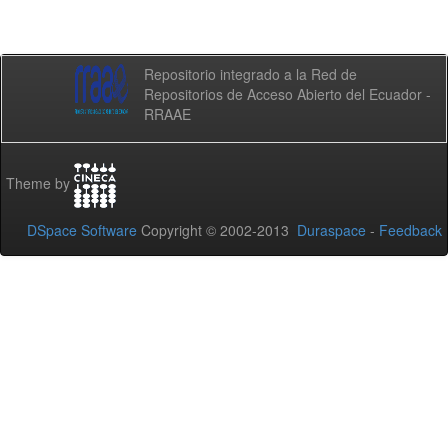
Repositorio integrado a la Red de
Repositorios de Acceso Abierto del Ecuador -
RRAAE
Theme by
DSpace Software
Copyright © 2002-2013
Duraspace
-
Feedback