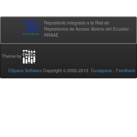
Repositorio integrado a la Red de
Repositorios de Acceso Abierto del Ecuador -
RRAAE
Theme by
DSpace Software
Copyright © 2002-2013
Duraspace
-
Feedback