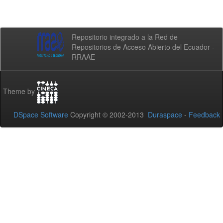
Repositorio integrado a la Red de
Repositorios de Acceso Abierto del Ecuador -
RRAAE
Theme by
DSpace Software
Copyright © 2002-2013
Duraspace
-
Feedback