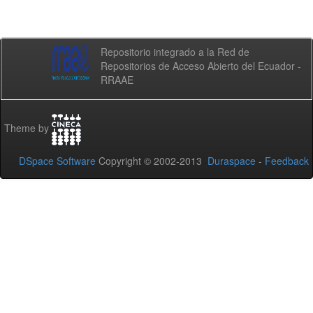
Repositorio integrado a la Red de
Repositorios de Acceso Abierto del Ecuador -
RRAAE
Theme by
DSpace Software
Copyright © 2002-2013
Duraspace
-
Feedback