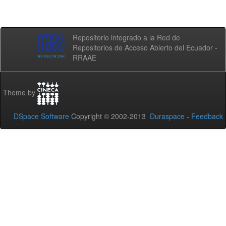
Repositorio integrado a la Red de
Repositorios de Acceso Abierto del Ecuador -
RRAAE
Theme by
DSpace Software
Copyright © 2002-2013
Duraspace
-
Feedback