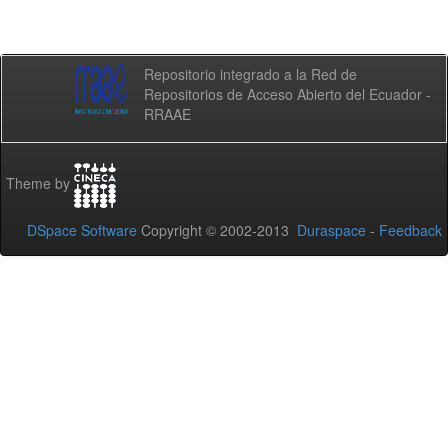
Repositorio integrado a la Red de
Repositorios de Acceso Abierto del Ecuador -
RRAAE
Theme by
DSpace Software
Copyright © 2002-2013
Duraspace
-
Feedback