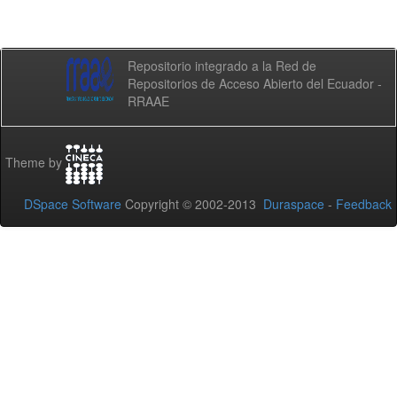
Repositorio integrado a la Red de
Repositorios de Acceso Abierto del Ecuador -
RRAAE
Theme by
DSpace Software
Copyright © 2002-2013
Duraspace
-
Feedback