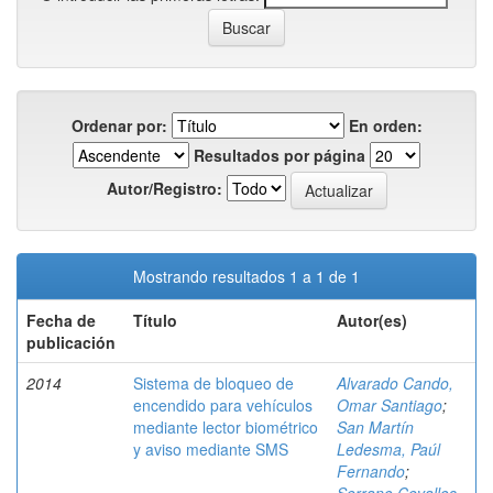
Ordenar por:
En orden:
Resultados por página
Autor/Registro:
Mostrando resultados 1 a 1 de 1
Fecha de
Título
Autor(es)
publicación
2014
Sistema de bloqueo de
Alvarado Cando,
encendido para vehículos
Omar Santiago
;
mediante lector biométrico
San Martín
y aviso mediante SMS
Ledesma, Paúl
Fernando
;