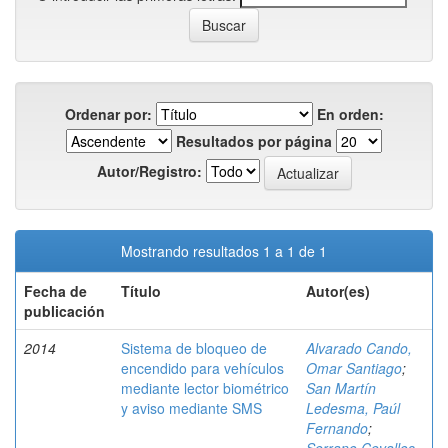
Ordenar por:
En orden:
Resultados por página
Autor/Registro:
Mostrando resultados 1 a 1 de 1
Fecha de
Título
Autor(es)
publicación
2014
Sistema de bloqueo de
Alvarado Cando,
encendido para vehículos
Omar Santiago
;
mediante lector biométrico
San Martín
y aviso mediante SMS
Ledesma, Paúl
Fernando
;