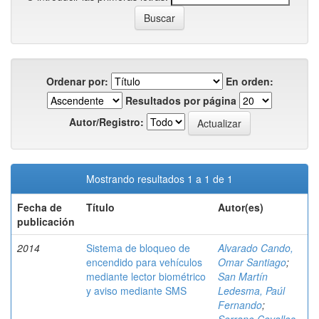
Ordenar por:
En orden:
Resultados por página
Autor/Registro:
Mostrando resultados 1 a 1 de 1
Fecha de
Título
Autor(es)
publicación
2014
Sistema de bloqueo de
Alvarado Cando,
encendido para vehículos
Omar Santiago
;
mediante lector biométrico
San Martín
y aviso mediante SMS
Ledesma, Paúl
Fernando
;