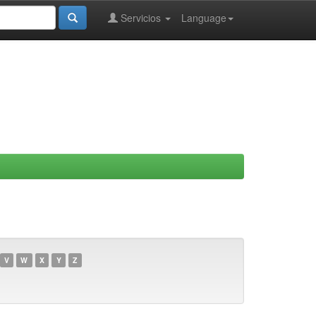
Servicios
Language
V
W
X
Y
Z