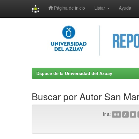
Página de inicio
Listar
Ayuda
Skip
navigation
Dspace de la Universidad del Azuay
Buscar por Autor San Ma
Ir a:
0-9
A
B