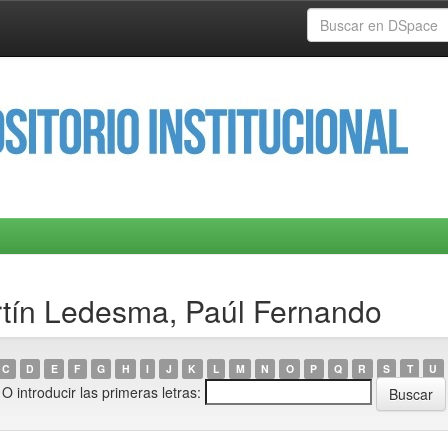
rtín Ledesma, Paúl Fernando
C
D
E
F
G
H
I
J
K
L
M
N
O
P
Q
R
S
T
U
O introducir las primeras letras: