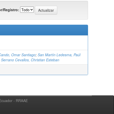
r/Registro:
Cando, Omar Santiago
;
San Martín Ledesma, Paúl
;
Serrano Cevallos, Christian Esteban
l Ecuador - RRAAE