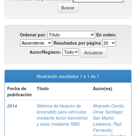
Ordenar por:
En orden:
Resultados por página
Autor/Registro:
Mostrando resultados 1 a 1 de 1
Fecha de
Título
Autor(es)
publicación
2014
Sistema de bloqueo de
Alvarado Cando,
encendido para vehículos
Omar Santiago
;
mediante lector biométrico
San Martín
y aviso mediante SMS
Ledesma, Paúl
Fernando
;