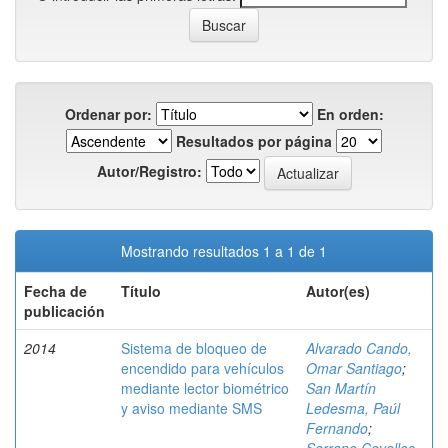
Ordenar por:
En orden:
Resultados por página
Autor/Registro:
Mostrando resultados 1 a 1 de 1
Fecha de
Título
Autor(es)
publicación
2014
Sistema de bloqueo de
Alvarado Cando,
encendido para vehículos
Omar Santiago
;
mediante lector biométrico
San Martín
y aviso mediante SMS
Ledesma, Paúl
Fernando
;