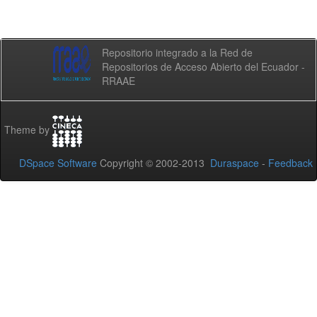
Repositorio integrado a la Red de
Repositorios de Acceso Abierto del Ecuador -
RRAAE
Theme by
DSpace Software
Copyright © 2002-2013
Duraspace
-
Feedback