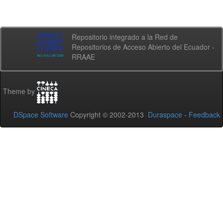
Repositorio integrado a la Red de
Repositorios de Acceso Abierto del Ecuador -
RRAAE
Theme by
DSpace Software
Copyright © 2002-2013
Duraspace
-
Feedback