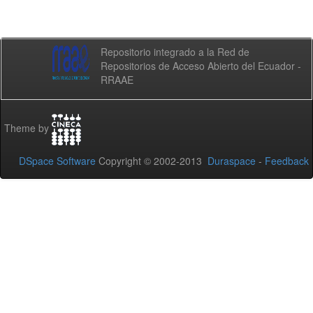
Repositorio integrado a la Red de
Repositorios de Acceso Abierto del Ecuador -
RRAAE
Theme by
DSpace Software
Copyright © 2002-2013
Duraspace
-
Feedback