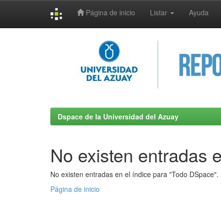
Página de inicio
Listar
Ayuda
Skip
navigation
Dspace de la Universidad del Azuay
No existen entradas e
No existen entradas en el índice para "Todo DSpace".
Página de inicio