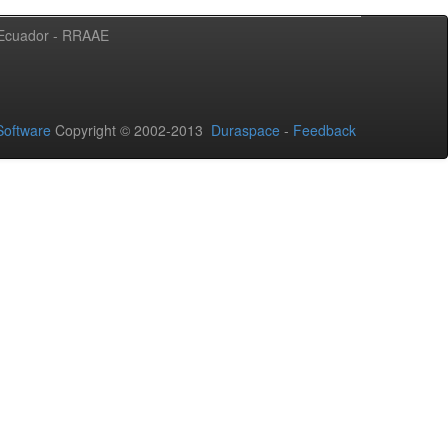
l Ecuador - RRAAE
oftware
Copyright © 2002-2013
Duraspace
-
Feedback