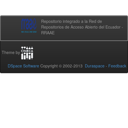
Repositorio integrado a la Red de
Repositorios de Acceso Abierto del Ecuador -
RRAAE
Theme by
DSpace Software
Copyright © 2002-2013
Duraspace
-
Feedback