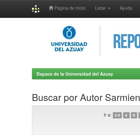
Página de inicio
Listar
Ayuda
Skip
navigation
Dspace de la Universidad del Azuay
Buscar por Autor Sarmient
Ir a:
0-9
A
B