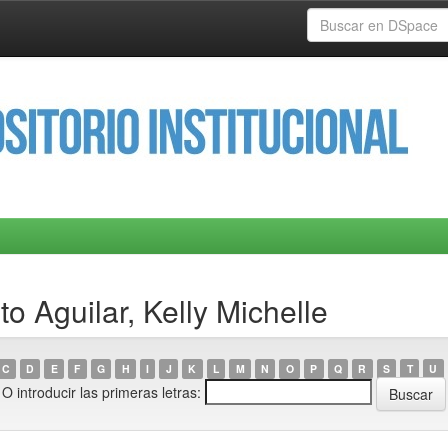
o Aguilar, Kelly Michelle
C
D
E
F
G
H
I
J
K
L
M
N
O
P
Q
R
S
T
U
O introducir las primeras letras: