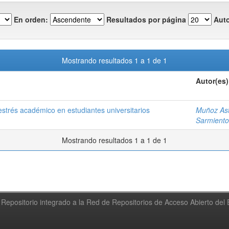
En orden:
Resultados por página
Auto
Mostrando resultados 1 a 1 de 1
Autor(es)
 estrés académico en estudiantes universitarios
Muñoz Astu
Sarmiento 
Mostrando resultados 1 a 1 de 1
Repositorio integrado a la Red de Repositorios de Acceso Abierto de