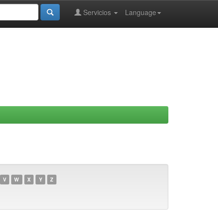
Servicios
Language
V
W
X
Y
Z