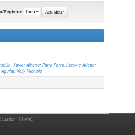
r/Registro:
dillo, Xavier Alberto
;
Parra Parra, Jaelyne Arlette
;
Aguilar, Kelly Michelle
l Ecuador - RRAAE