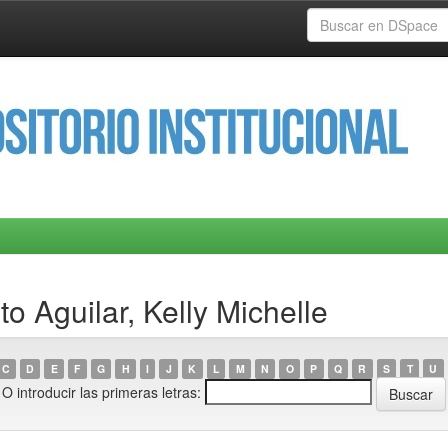
o Aguilar, Kelly Michelle
C
D
E
F
G
H
I
J
K
L
M
N
O
P
Q
R
S
T
U
O introducir las primeras letras: