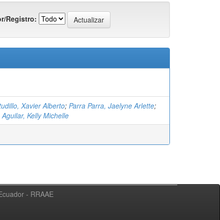
r/Registro:
dillo, Xavier Alberto
;
Parra Parra, Jaelyne Arlette
;
Aguilar, Kelly Michelle
l Ecuador - RRAAE