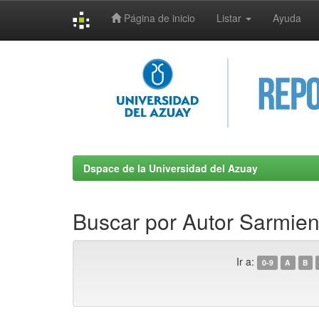
Página de inicio
Listar
Ayuda
Skip
navigation
Dspace de la Universidad del Azuay
Buscar por Autor Sarmient
Ir a:
0-9
A
B