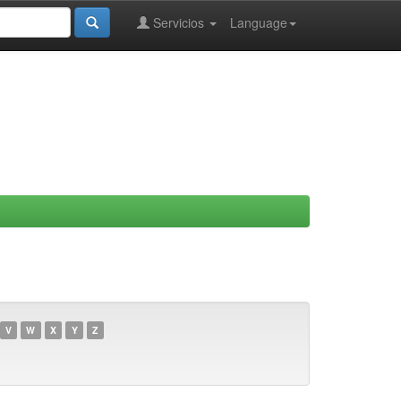
Servicios
Language
V
W
X
Y
Z