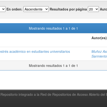
En orden:
Resultados por página
Auto
Mostrando resultados 1 a 1 de 1
Autor(es)
 estrés académico en estudiantes universitarios
Muñoz Astu
Sarmiento 
Mostrando resultados 1 a 1 de 1
Repositorio integrado a la Red de Repositorios de Acceso Abierto de