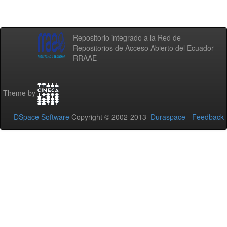
Repositorio integrado a la Red de
Repositorios de Acceso Abierto del Ecuador -
RRAAE
Theme by
DSpace Software
Copyright © 2002-2013
Duraspace
-
Feedback