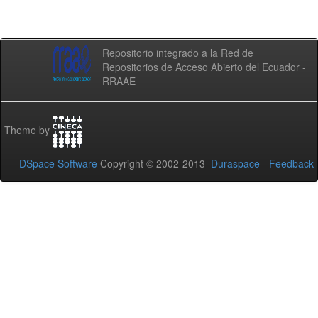
Repositorio integrado a la Red de
Repositorios de Acceso Abierto del Ecuador -
RRAAE
Theme by
DSpace Software
Copyright © 2002-2013
Duraspace
-
Feedback