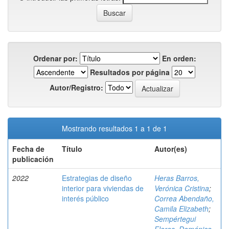
Ordenar por:
En orden:
Resultados por página
Autor/Registro:
Mostrando resultados 1 a 1 de 1
Fecha de
Título
Autor(es)
publicación
2022
Estrategias de diseño
Heras Barros,
interior para viviendas de
Verónica Cristina
;
interés público
Correa Abendaño,
Camila Elizabeth
;
Sempértegui