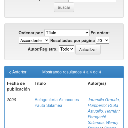
Ordenar por:
En orden:
Resultados por página
Autor/Registro:
< Anterior
Mostrando resultados 4 a 4 de 4
Fecha de
Título
Autor(es)
publicación
2006
Reingeniería Almacenes
Jaramillo Granda,
Pauta Salamea
Humberto
;
Pauta
Astudillo, Hernán
;
Perugachi
Salamea, Wendy