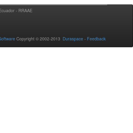
l Ecuador - RRAAE
oftware
Copyright © 2002-2013
Duraspace
-
Feedback