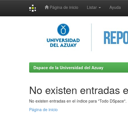
Página de inicio
Listar
Ayuda
Skip
navigation
Dspace de la Universidad del Azuay
No existen entradas e
No existen entradas en el índice para "Todo DSpace".
Página de inicio