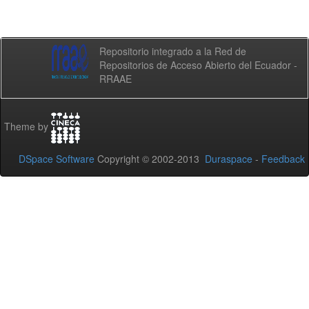
Repositorio integrado a la Red de
Repositorios de Acceso Abierto del Ecuador -
RRAAE
Theme by
DSpace Software
Copyright © 2002-2013
Duraspace
-
Feedback