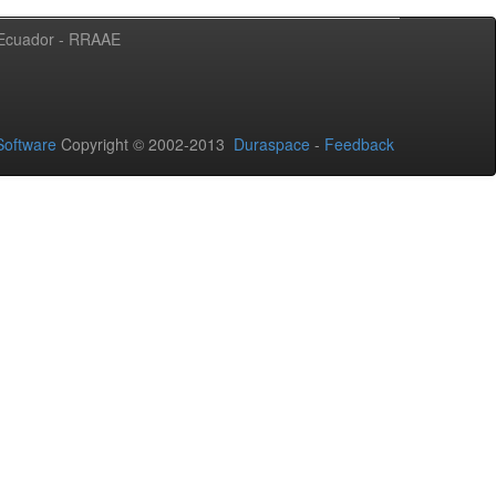
l Ecuador - RRAAE
oftware
Copyright © 2002-2013
Duraspace
-
Feedback