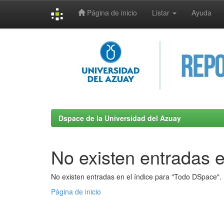
Página de inicio
Listar
Ayuda
Skip
navigation
Dspace de la Universidad del Azuay
No existen entradas e
No existen entradas en el índice para "Todo DSpace".
Página de inicio