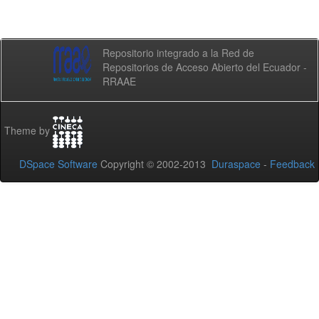
Repositorio integrado a la Red de
Repositorios de Acceso Abierto del Ecuador -
RRAAE
Theme by
DSpace Software
Copyright © 2002-2013
Duraspace
-
Feedback