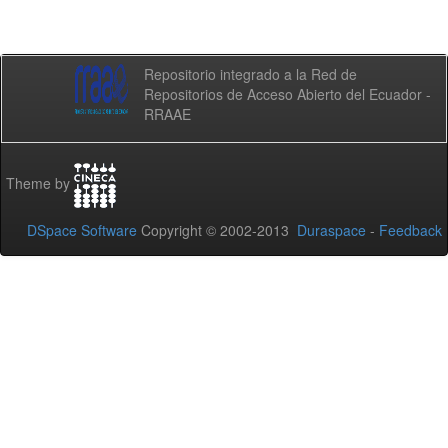
Repositorio integrado a la Red de
Repositorios de Acceso Abierto del Ecuador -
RRAAE
Theme by
DSpace Software
Copyright © 2002-2013
Duraspace
-
Feedback