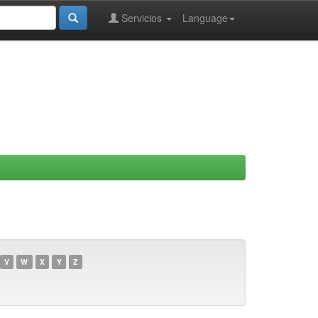
Servicios
Language
V
W
X
Y
Z