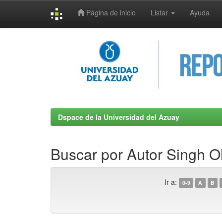
Página de inicio
Listar
Ayuda
Skip
navigation
Dspace de la Universidad del Azuay
Buscar por Autor Singh O
Ir a:
0-9
A
B