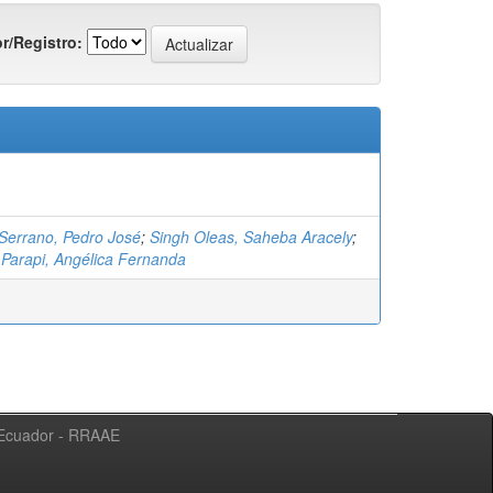
r/Registro:
Serrano, Pedro José
;
Singh Oleas, Saheba Aracely
;
Parapi, Angélica Fernanda
l Ecuador - RRAAE