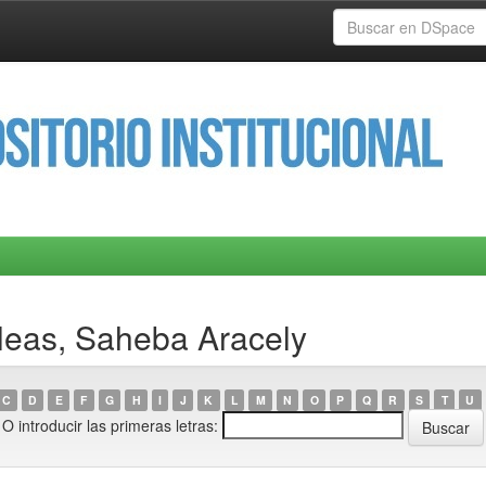
leas, Saheba Aracely
C
D
E
F
G
H
I
J
K
L
M
N
O
P
Q
R
S
T
U
O introducir las primeras letras: