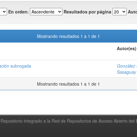
En orden:
Resultados por página
Auto
Mostrando resultados 1 a 1 de 1
Autor(es)
tación subrogada
González 
Sasaguay 
Mostrando resultados 1 a 1 de 1
Repositorio integrado a la Red de Repositorios de Acceso Abierto de