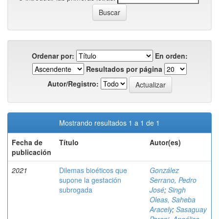
Ordenar por:
En orden:
Resultados por página
Autor/Registro:
Mostrando resultados 1 a 1 de 1
Fecha de
Título
Autor(es)
publicación
2021
Dilemas bioéticos que
González
supone la gestación
Serrano, Pedro
subrogada
José
;
Singh
Oleas, Saheba
Aracely
;
Sasaguay