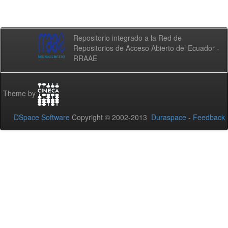
Repositorio integrado a la Red de
Repositorios de Acceso Abierto del Ecuador -
RRAAE
Theme by
DSpace Software
Copyright © 2002-2013
Duraspace
-
Feedback