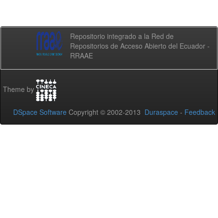
Repositorio integrado a la Red de
Repositorios de Acceso Abierto del Ecuador -
RRAAE
Theme by
DSpace Software
Copyright © 2002-2013
Duraspace
-
Feedback