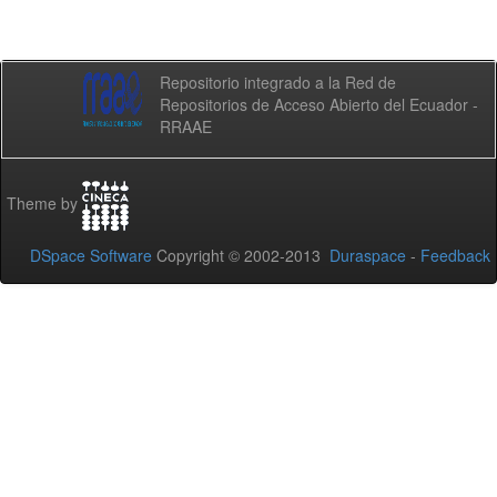
Repositorio integrado a la Red de
Repositorios de Acceso Abierto del Ecuador -
RRAAE
Theme by
DSpace Software
Copyright © 2002-2013
Duraspace
-
Feedback