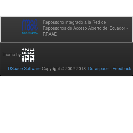
Repositorio integrado a la Red de
Repositorios de Acceso Abierto del Ecuador -
RRAAE
Theme by
DSpace Software
Copyright © 2002-2013
Duraspace
-
Feedback