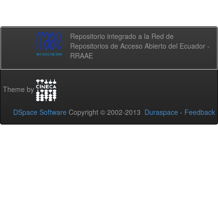
Repositorio integrado a la Red de
Repositorios de Acceso Abierto del Ecuador -
RRAAE
Theme by
DSpace Software
Copyright © 2002-2013
Duraspace
-
Feedback