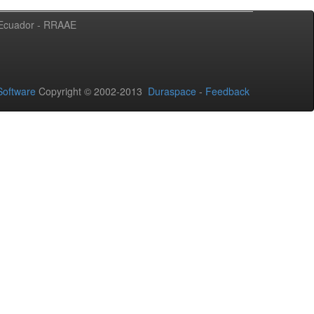
l Ecuador - RRAAE
oftware
Copyright © 2002-2013
Duraspace
-
Feedback