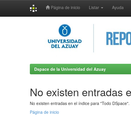
Página de inicio
Listar
Ayuda
Skip
navigation
Dspace de la Universidad del Azuay
No existen entradas e
No existen entradas en el índice para "Todo DSpace".
Página de inicio