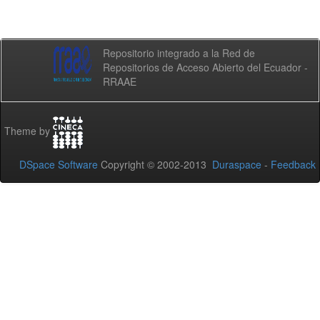
Repositorio integrado a la Red de
Repositorios de Acceso Abierto del Ecuador -
RRAAE
Theme by
DSpace Software
Copyright © 2002-2013
Duraspace
-
Feedback