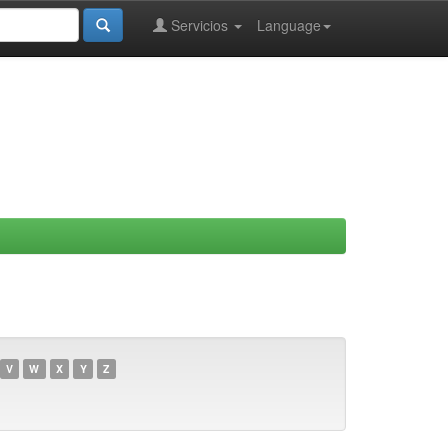
Servicios
Language
V
W
X
Y
Z