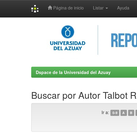
Página de inicio
Listar
Ayuda
Skip
navigation
Dspace de la Universidad del Azuay
Buscar por Autor Talbot R
Ir a:
0-9
A
B