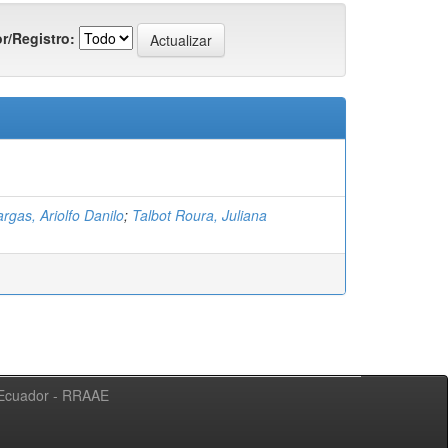
r/Registro:
rgas, Ariolfo Danilo
;
Talbot Roura, Juliana
l Ecuador - RRAAE