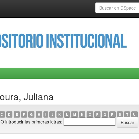
oura, Juliana
C
D
E
F
G
H
I
J
K
L
M
N
O
P
Q
R
S
T
U
O introducir las primeras letras: