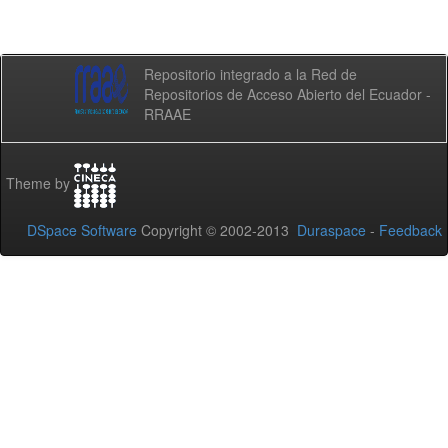
Repositorio integrado a la Red de
Repositorios de Acceso Abierto del Ecuador -
RRAAE
Theme by
DSpace Software
Copyright © 2002-2013
Duraspace
-
Feedback