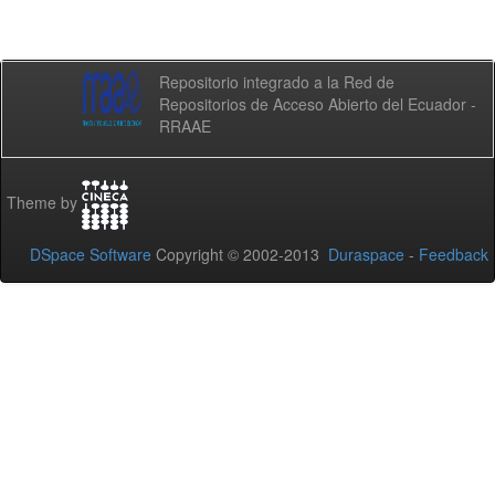
Repositorio integrado a la Red de
Repositorios de Acceso Abierto del Ecuador -
RRAAE
Theme by
DSpace Software
Copyright © 2002-2013
Duraspace
-
Feedback