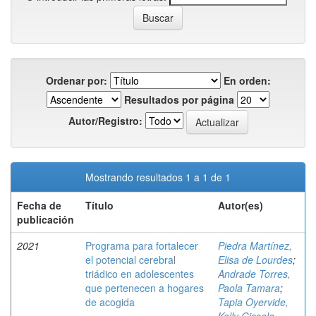
Ordenar por:
En orden:
Resultados por página
Autor/Registro:
Mostrando resultados 1 a 1 de 1
Fecha de
Título
Autor(es)
publicación
2021
Programa para fortalecer
Piedra Martínez,
el potencial cerebral
Elisa de Lourdes
;
triádico en adolescentes
Andrade Torres,
que pertenecen a hogares
Paola Tamara
;
de acogida
Tapia Oyervide,