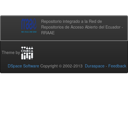
Repositorio integrado a la Red de
Repositorios de Acceso Abierto del Ecuador -
RRAAE
Theme by
DSpace Software
Copyright © 2002-2013
Duraspace
-
Feedback