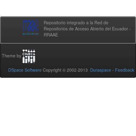
Repositorio integrado a la Red de
Repositorios de Acceso Abierto del Ecuador -
RRAAE
Theme by
DSpace Software
Copyright © 2002-2013
Duraspace
-
Feedback