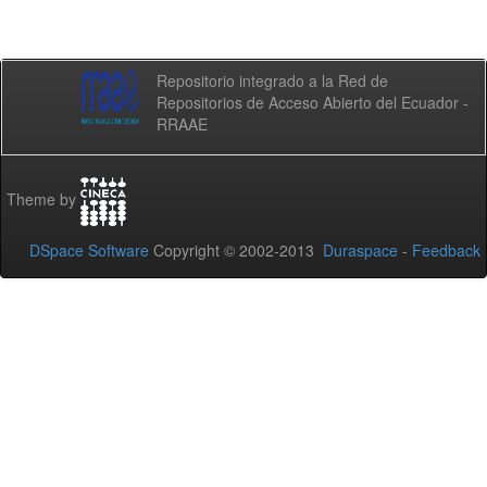
Repositorio integrado a la Red de
Repositorios de Acceso Abierto del Ecuador -
RRAAE
Theme by
DSpace Software
Copyright © 2002-2013
Duraspace
-
Feedback