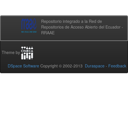
Repositorio integrado a la Red de
Repositorios de Acceso Abierto del Ecuador -
RRAAE
Theme by
DSpace Software
Copyright © 2002-2013
Duraspace
-
Feedback